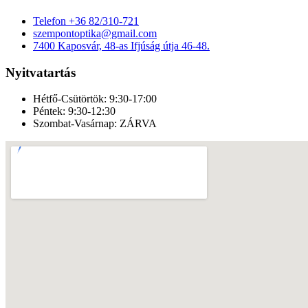
Telefon
+36 82/310-721
szempontoptika@gmail.com
7400 Kaposvár, 48-as Ifjúság útja 46-48.
Nyitvatartás
Hétfő-Csütörtök:
9:30-17:00
Péntek:
9:30-12:30
Szombat-Vasárnap:
ZÁRVA