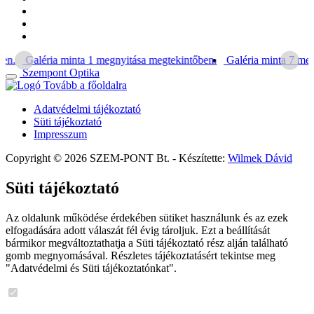
en.
Galéria minta 1 megnyitása megtekintőben.
Galéria minta 7 meg
Szempont Optika
Tovább a főoldalra
Adatvédelmi tájékoztató
Süti tájékoztató
Impresszum
Copyright © 2026 SZEM-PONT Bt. - Készítette:
Wilmek Dávid
Süti tájékoztató
Az oldalunk működése érdekében sütiket használunk és az ezek
elfogadására adott válaszát fél évig tároljuk. Ezt a beállítását
bármikor megváltoztathatja a Süti tájékoztató rész alján található
gomb megnyomásával. Részletes tájékoztatásért tekintse meg
"Adatvédelmi és Süti tájékoztatónkat".