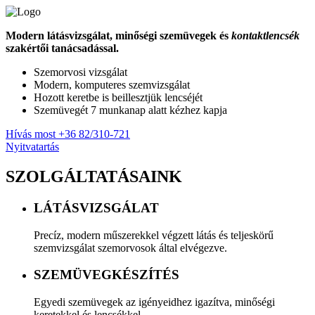
Modern látásvizsgálat, minőségi szemüvegek és
kontaktlencsék
szakértői tanácsadással.
Szemorvosi vizsgálat
Modern, komputeres szemvizsgálat
Hozott keretbe is beillesztjük lencséjét
Szemüvegét 7 munkanap alatt kézhez kapja
Hívás most
+36 82/310-721
Nyitvatartás
SZOLGÁLTATÁSAINK
LÁTÁSVIZSGÁLAT
Precíz, modern műszerekkel végzett látás és teljeskörű
szemvizsgálat szemorvosok által elvégezve.
SZEMÜVEGKÉSZÍTÉS
Egyedi szemüvegek az igényeidhez igazítva, minőségi
keretekkel és lencsékkel.