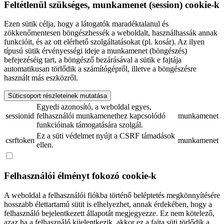
Feltétlenül szükséges, munkamenet (session) cookie-k
Ezen sütik célja, hogy a látogatók maradéktalanul és
zökkenőmentesen böngészhessék a weboldalt, használhassák annak
funkcióit, és az ott elérhető szolgáltatásokat (pl. kosár). Az ilyen
típusú sütik érvényességi ideje a munkamenet (böngészés)
befejezéséig tart, a böngésző bezárásával a sütik e fajtája
automatikusan törlődik a számítógépről, illetve a böngészésre
használt más eszközről.
Süticsoport részleteinek mutatása
Egyedi azonosító, a weboldal egyes,
sessionid
felhasználói munkamenethez kapcsolódó
munkamenet
funkcióinak támogatására szolgál.
Ez a süti védelmet nyújt a CSRF támadások
csrftoken
munkamenet
ellen.
Felhasználói élményt fokozó cookie-k
A weboldal a felhasználói fiókba történő beléptetés megkönnyítésére
hosszabb élettartamú sütit is elhelyezhet, annak érdekében, hogy a
felhasználó bejelentkezett állapotát megjegyezze. Ez nem kötelező,
azaz ha a felhasználó kijelentkezik, akkor ez a fajta süti törlődik a