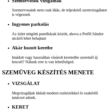
Szemorvosok vizsgálnak
Szemorvosaink nem csak látás, de teljeskörű szemvizsgálatot
is végeznek
Ingyenes parkolás
Az üzlet mögötti panelházak között, ahova a Petőfi Sándor
utcáról lehet behajtani
Akár hozott keretbe
Imádott vagy használtan vásárolt keretedbe szeretnél új
lencsét? Nálunk erre is van lehetőséged.
SZEMÜVEG KÉSZÍTÉS MENETE
VIZSGÁLAT
Megvizsgáljuk látását modern eszközökkel és szakértői
tanácsot adunk.
KERET