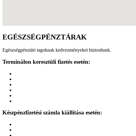
google maps widget html
EGÉSZSÉGPÉNZTÁRAK
Egészségpénztári tagoknak kedvezményeket biztosítunk.
Terminálon keresztüli fizetés esetén:
Készpénzfizetési számla kiállítása esetén: