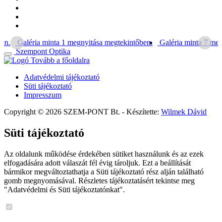
en.
Galéria minta 1 megnyitása megtekintőben.
Galéria minta 7 meg
Szempont Optika
Tovább a főoldalra
Adatvédelmi tájékoztató
Süti tájékoztató
Impresszum
Copyright © 2026 SZEM-PONT Bt. - Készítette:
Wilmek Dávid
Süti tájékoztató
Az oldalunk működése érdekében sütiket használunk és az ezek
elfogadására adott válaszát fél évig tároljuk. Ezt a beállítását
bármikor megváltoztathatja a Süti tájékoztató rész alján található
gomb megnyomásával. Részletes tájékoztatásért tekintse meg
"Adatvédelmi és Süti tájékoztatónkat".