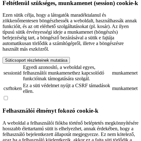
Feltétlenül szükséges, munkamenet (session) cookie-k
Ezen sütik célja, hogy a látogatók maradéktalanul és
zökkenőmentesen böngészhessék a weboldalt, használhassák annak
funkcióit, és az ott elérhető szolgáltatásokat (pl. kosár). Az ilyen
típusú sütik érvényességi ideje a munkamenet (böngészés)
befejezéséig tart, a böngésző bezárásával a sütik e fajtája
automatikusan törlődik a számítógépről, illetve a böngészésre
használt más eszközről.
Süticsoport részleteinek mutatása
Egyedi azonosító, a weboldal egyes,
sessionid
felhasználói munkamenethez kapcsolódó
munkamenet
funkcióinak támogatására szolgál.
Ez a süti védelmet nyújt a CSRF támadások
csrftoken
munkamenet
ellen.
Felhasználói élményt fokozó cookie-k
A weboldal a felhasználói fiókba történő beléptetés megkönnyítésére
hosszabb élettartamú sütit is elhelyezhet, annak érdekében, hogy a
felhasználó bejelentkezett állapotát megjegyezze. Ez nem kötelező,
azaz ha a felhasználó kijelentkezik, akkor ez a fajta süti törlődik a