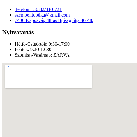
Telefon
+36 82/310-721
szempontoptika@gmail.com
7400 Kaposvár, 48-as Ifjúság útja 46-48.
Nyitvatartás
Hétfő-Csütörtök:
9:30-17:00
Péntek:
9:30-12:30
Szombat-Vasárnap:
ZÁRVA