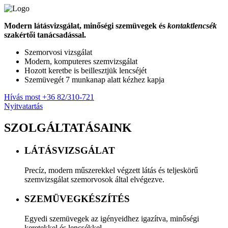
Modern látásvizsgálat, minőségi szemüvegek és
kontaktlencsék
szakértői tanácsadással.
Szemorvosi vizsgálat
Modern, komputeres szemvizsgálat
Hozott keretbe is beillesztjük lencséjét
Szemüvegét 7 munkanap alatt kézhez kapja
Hívás most
+36 82/310-721
Nyitvatartás
SZOLGÁLTATÁSAINK
LÁTÁSVIZSGÁLAT
Precíz, modern műszerekkel végzett látás és teljeskörű
szemvizsgálat szemorvosok által elvégezve.
SZEMÜVEGKÉSZÍTÉS
Egyedi szemüvegek az igényeidhez igazítva, minőségi
keretekkel és lencsékkel.