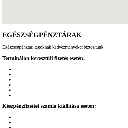
google maps widget html
EGÉSZSÉGPÉNZTÁRAK
Egészségpénztári tagoknak kedvezményeket biztosítunk.
Terminálon keresztüli fizetés esetén:
Készpénzfizetési számla kiállítása esetén: