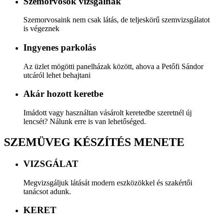
Szemorvosok vizsgálnak
Szemorvosaink nem csak látás, de teljeskörű szemvizsgálatot
is végeznek
Ingyenes parkolás
Az üzlet mögötti panelházak között, ahova a Petőfi Sándor
utcáról lehet behajtani
Akár hozott keretbe
Imádott vagy használtan vásárolt keretedbe szeretnél új
lencsét? Nálunk erre is van lehetőséged.
SZEMÜVEG KÉSZÍTÉS MENETE
VIZSGÁLAT
Megvizsgáljuk látását modern eszközökkel és szakértői
tanácsot adunk.
KERET